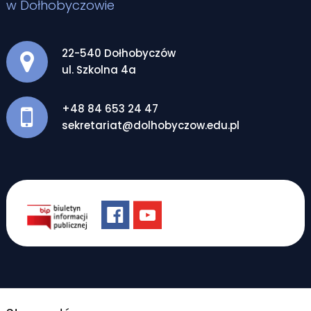
w Dołhobyczowie
Adres pocztowy:
22-540 Dołhobyczów
ul. Szkolna 4a
+48 84 653 24 47
sekretariat@dolhobyczow.edu.pl