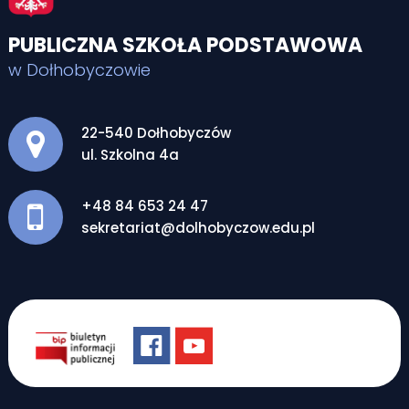
PUBLICZNA SZKOŁA PODSTAWOWA
w Dołhobyczowie
Adres pocztowy:
22-540 Dołhobyczów
ul. Szkolna 4a
+48 84 653 24 47
sekretariat@dolhobyczow.edu.pl