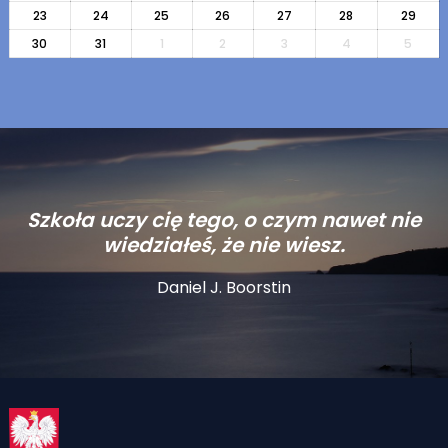
23
24
25
26
27
28
29
30
31
1
2
3
4
5
Szkoła uczy cię tego, o czym nawet nie
wiedziałeś, że nie wiesz.
Daniel J. Boorstin