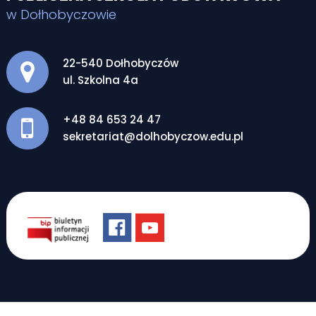
w Dołhobyczowie
Adres pocztowy:
22-540 Dołhobyczów
ul. Szkolna 4a
+48 84 653 24 47
sekretariat@dolhobyczow.edu.pl