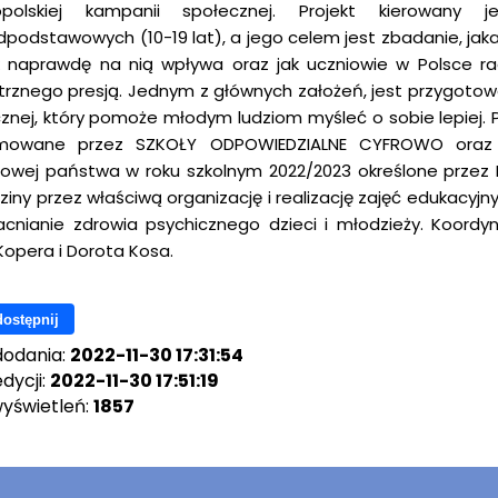
opolskiej kampanii społecznej. Projekt kierowan
dpodstawowych (10-19 lat), a jego celem jest zbadanie, jak
 naprawdę na nią wpływa oraz jak uczniowie w Polsce ra
rznego presją. Jednym z głównych założeń, jest przygoto
znej, który pomoże młodym ludziom myśleć o sobie lepiej. 
mowane przez SZKOŁY ODPOWIEDZIALNE CYFROWO oraz w p
owej państwa w roku szkolnym 2022/2023 określone przez
odziny przez właściwą organizację i realizację zajęć edukacy
cnianie zdrowia psychicznego dzieci i młodzieży. Koordy
 Kopera i Dorota Kosa.
ostępnij
dodania:
2022-11-30 17:31:54
dycji:
2022-11-30 17:51:19
wyświetleń:
1857