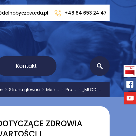
@dolhobyczow.edu.pl
+48 84 653 24 47
Kontakt
e
>
Strona główna
>
Men ...
>
Pro ...
>
,,MŁOD ...
A DOTYCZĄCE ZDROWIA
ARTOŚCI I