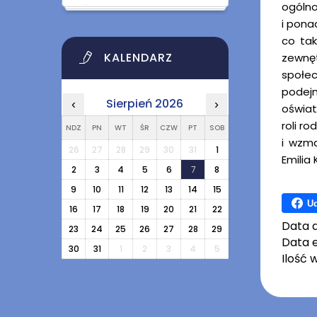
ogóln
i pona
co tak
KALENDARZ
zewnęt
społec
podej
Sierpień 2026
‹
›
oświat
roli r
NDZ
PN
WT
ŚR
CZW
PT
SOB
i wzma
26
27
28
29
30
31
1
Emilia
2
3
4
5
6
7
8
9
10
11
12
13
14
15
Ud
16
17
18
19
20
21
22
Data 
23
24
25
26
27
28
29
Data e
30
31
1
2
3
4
5
Ilość 