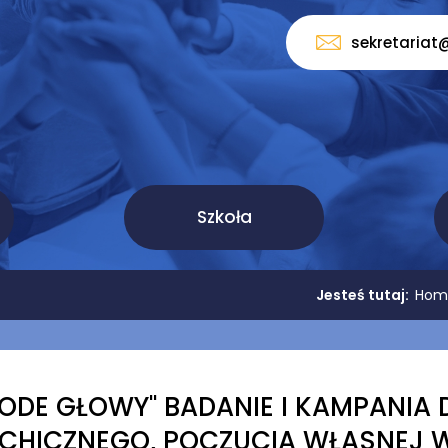
sekretariat
Szkoła
Jesteś tutaj:
Hom
ŁODE GŁOWY'' BADANIE I KAMPANI
CHICZNEGO, POCZUCIA WŁASNEJ W