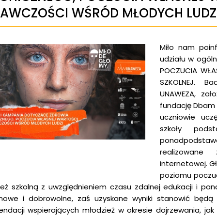
AWCZOŚCI WŚRÓD MŁODYCH LUDZ
Miło nam poin
udziału w ogól
POCZUCIA WŁA
SZKOLNEJ. Ba
UNAWEZA, zało
fundację Dbam 
uczniowie ucz
szkoły pods
ponadpodstawow
realizowane
internetowej. 
poziomu poczuc
eż szkolną z uwzględnieniem czasu zdalnej edukacji i pand
mowe i dobrowolne, zaś uzyskane wyniki stanowić będą
ndacji wspierających młodzież w okresie dojrzewania, j