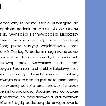
I
formować, że nasza szkoła przystąpiła do
nopolskim badaniu pt. MŁODE GŁOWY. OCENA
SNEJ WARTOŚCI I SPRAWCZOŚCI MŁODZIEŻY
dania prowadzone są przez Fundację
żoną przez Martynę Wojciechowską oraz
o Mój Z@sięg. W badaniu mogą wziąć udział
ęszczający do klas czwartych i wyższych
tawowej oraz wszystkich klas szkół
ych. Badanie ma charakter ilościowy i jest
 za pomocą kwestionariusza ankiety
Głównym celem działań jest dokonanie oceny
ia własnej wartości oraz sprawczości przez
emii koronawirusa. Badanie jest całkowicie
 podstawę do wypracowania praktycznych
ak również będą podstawą do przygotowania