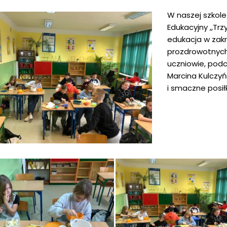
W naszej szkole
Edukacyjny ,,Tr
edukacja w zakr
prozdrowotnych 
uczniowie, podc
Marcina Kulczyń
i smaczne posiłk