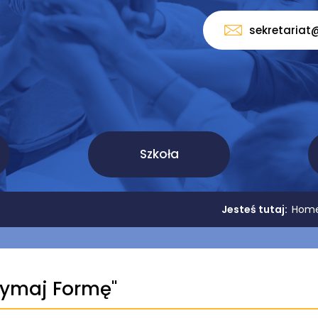
sekretariat
Szkoła
Jesteś tutaj:
Hom
rzymaj Formę''