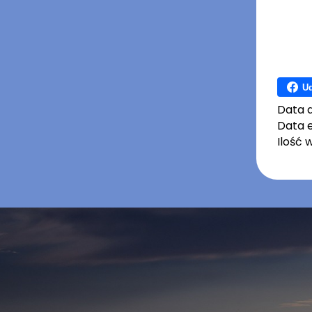
Ud
Data 
Data e
Ilość 