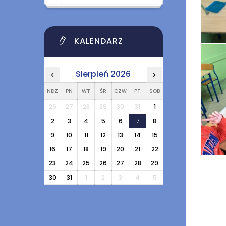
KALENDARZ
Sierpień 2026
‹
›
NDZ
PN
WT
ŚR
CZW
PT
SOB
26
27
28
29
30
31
1
2
3
4
5
6
7
8
9
10
11
12
13
14
15
16
17
18
19
20
21
22
23
24
25
26
27
28
29
30
31
1
2
3
4
5