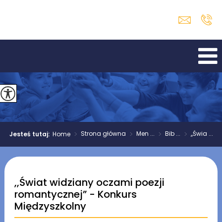
>
Strona główna
>
Men ...
>
Bib ...
>
,,Świa ...
Jesteś tutaj:
Home
,,Świat widziany oczami poezji
romantycznej” - Konkurs
Międzyszkolny