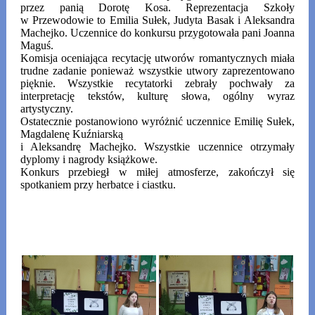
przez panią Dorotę Kosa. Reprezentacja Szkoły
w Przewodowie to Emilia Sułek, Judyta Basak i Aleksandra
Machejko. Uczennice do konkursu przygotowała pani Joanna
Maguś.
Komisja oceniająca recytację utworów romantycznych miała
trudne zadanie ponieważ wszystkie utwory zaprezentowano
pięknie. Wszystkie recytatorki zebrały pochwały za
interpretację tekstów, kulturę słowa, ogólny wyraz
artystyczny.
Ostatecznie postanowiono wyróżnić uczennice Emilię Sułek,
Magdalenę Kuźniarską
i Aleksandrę Machejko. Wszystkie uczennice otrzymały
dyplomy i nagrody książkowe.
Konkurs przebiegł w miłej atmosferze, zakończył się
spotkaniem przy herbatce i ciastku.