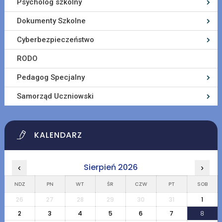
Psycholog szkolny
Dokumenty Szkolne
Cyberbezpieczeństwo
RODO
Pedagog Specjalny
Samorząd Uczniowski
KALENDARZ
Sierpień 2026
‹
›
NDZ
PN
WT
ŚR
CZW
PT
SOB
26
27
28
29
30
31
1
2
3
4
5
6
7
8