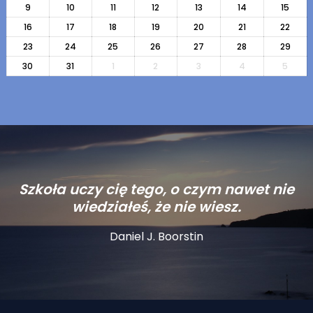
9
10
11
12
13
14
15
16
17
18
19
20
21
22
23
24
25
26
27
28
29
30
31
1
2
3
4
5
Szkoła uczy cię tego, o czym nawet nie
wiedziałeś, że nie wiesz.
Daniel J. Boorstin