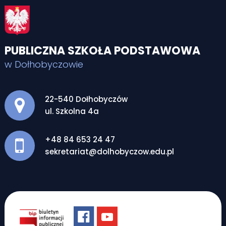
PUBLICZNA SZKOŁA PODSTAWOWA
w Dołhobyczowie
Adres pocztowy:
22-540 Dołhobyczów
ul. Szkolna 4a
+48 84 653 24 47
sekretariat@dolhobyczow.edu.pl