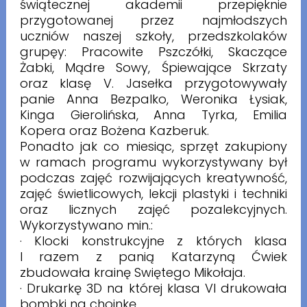
świątecznej akademii przepięknie
przygotowanej przez najmłodszych
uczniów naszej szkoły, przedszkolaków
grupęy: Pracowite Pszczółki, Skaczące
Żabki, Mądre Sowy, Śpiewające Skrzaty
oraz klasę V. Jasełka przygotowywały
panie Anna Bezpalko, Weronika Łysiak,
Kinga Gierolińska, Anna Tyrka, Emilia
Kopera oraz Bożena Kazberuk.
Ponadto jak co miesiąc, sprzęt zakupiony
w ramach programu wykorzystywany był
podczas zajęć rozwijających kreatywność,
zajęć świetlicowych, lekcji plastyki i techniki
oraz licznych zajęć pozalekcyjnych.
Wykorzystywano min.:
· Klocki konstrukcyjne z których klasa
I razem z panią Katarzyną Ćwiek
zbudowała krainę Swiętego Mikołaja.
· Drukarkę 3D na której klasa VI drukowała
bombki na choinkę