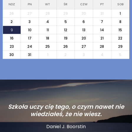
NDZ
PN
WT
ŚR
CZW
PT
SOB
26
27
28
29
30
31
1
2
3
4
5
6
7
8
9
10
11
12
13
14
15
16
17
18
19
20
21
22
23
24
25
26
27
28
29
30
31
1
2
3
4
5
Szkoła uczy cię tego, o czym nawet nie
wiedziałeś, że nie wiesz.
Daniel J. Boorstin