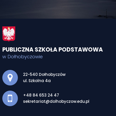
PUBLICZNA SZKOŁA PODSTAWOWA
w Dołhobyczowie
Adres pocztowy:
22-540 Dołhobyczów
ul. Szkolna 4a
+48 84 653 24 47
sekretariat@dolhobyczow.edu.pl