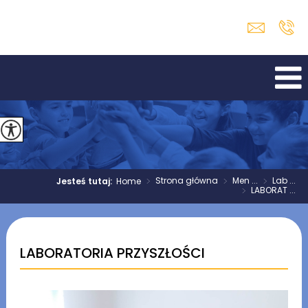
>
Strona główna
>
Men ...
>
Lab ...
Jesteś tutaj:
Home
>
LABORAT ...
LABORATORIA PRZYSZŁOŚCI